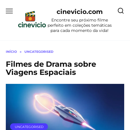
Ir
para
cinevicio.com
o
Encontre seu próximo filme
conteúdo
perfeito em coleções temáticas
para cada momento da vida!
INÍCIO
»
UNCATEGORISED
Filmes de Drama sobre
Viagens Espaciais
UNCATEGORISED