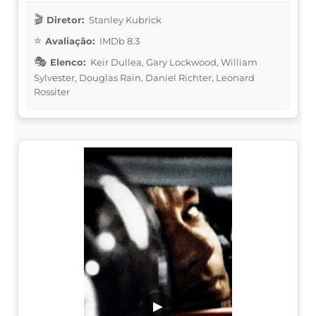
Diretor:
Stanley Kubrick
Avaliação:
IMDb 8.3
Elenco:
Keir Dullea, Gary Lockwood, William
Sylvester, Douglas Rain, Daniel Richter, Leonard
Rossiter
▶