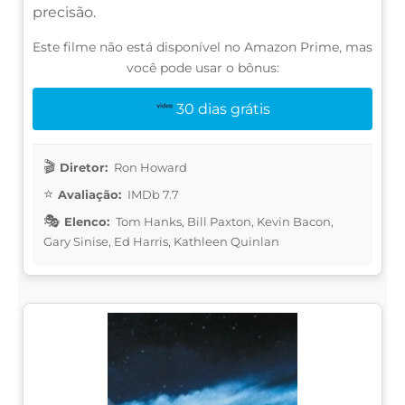
precisão.
Este filme não está disponível no Amazon Prime, mas
você pode usar o bônus:
30 dias grátis
Diretor:
Ron Howard
Avaliação:
IMDb 7.7
Elenco:
Tom Hanks, Bill Paxton, Kevin Bacon,
Gary Sinise, Ed Harris, Kathleen Quinlan