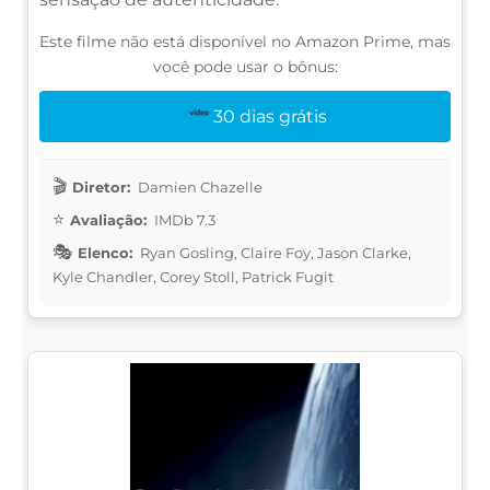
Este filme não está disponível no Amazon Prime, mas
você pode usar o bônus:
30 dias grátis
Diretor:
Damien Chazelle
Avaliação:
IMDb 7.3
Elenco:
Ryan Gosling, Claire Foy, Jason Clarke,
Kyle Chandler, Corey Stoll, Patrick Fugit