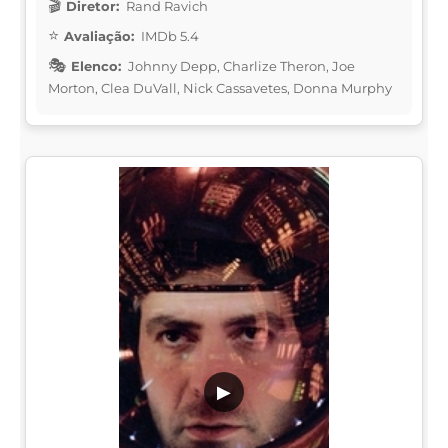
Diretor:
Rand Ravich
Avaliação:
IMDb 5.4
Elenco:
Johnny Depp, Charlize Theron, Joe
Morton, Clea DuVall, Nick Cassavetes, Donna Murphy
▶