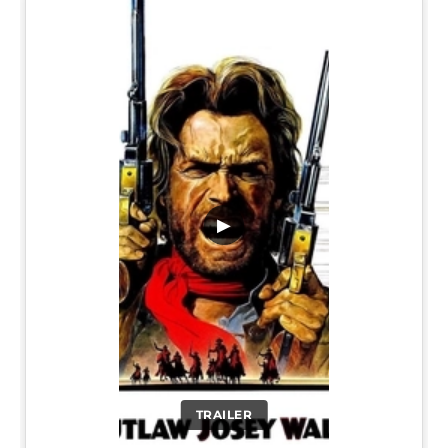
▶
TRAILER