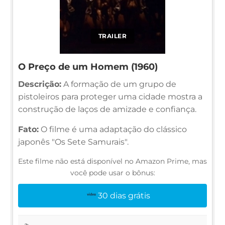
TRAILER
O Preço de um Homem (1960)
Descrição:
A formação de um grupo de
pistoleiros para proteger uma cidade mostra a
construção de laços de amizade e confiança.
Fato:
O filme é uma adaptação do clássico
japonês "Os Sete Samurais".
Este filme não está disponível no Amazon Prime, mas
você pode usar o bônus:
30 dias grátis