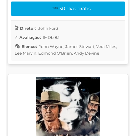
30 dias grátis
Diretor:
John Ford
Avaliação:
IMDb 8.1
Elenco:
John Wayne, James Stewart, Vera Miles,
Lee Marvin, Edmond O'Brien, Andy Devine