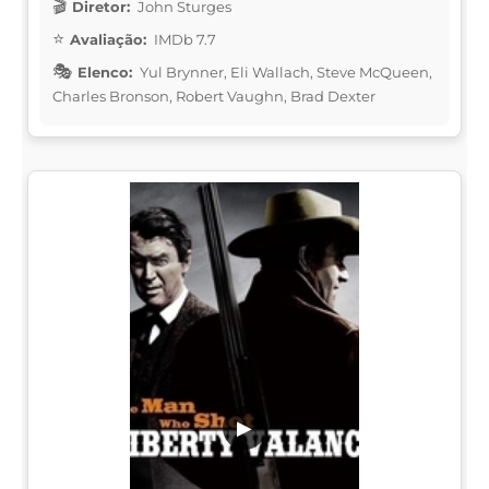
Diretor:
John Sturges
Avaliação:
IMDb 7.7
Elenco:
Yul Brynner, Eli Wallach, Steve McQueen,
Charles Bronson, Robert Vaughn, Brad Dexter
▶