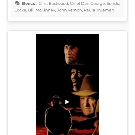
Elenco:
Clint Eastwood, Chief Dan George, Sondra
Locke, Bill McKinney, John Vernon, Paula Trueman
▶