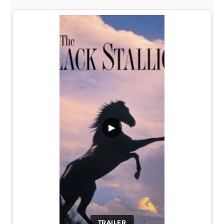
▶
TRAILER