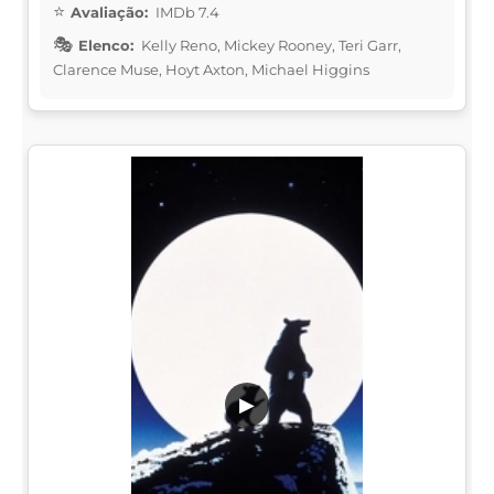
Avaliação:
IMDb 7.4
Elenco:
Kelly Reno, Mickey Rooney, Teri Garr,
Clarence Muse, Hoyt Axton, Michael Higgins
▶