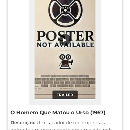
▶
TRAILER
O Homem Que Matou o Urso (1967)
Descrição:
Um caçador de recompensas
enfrenta um urso gigante em uma luta pela