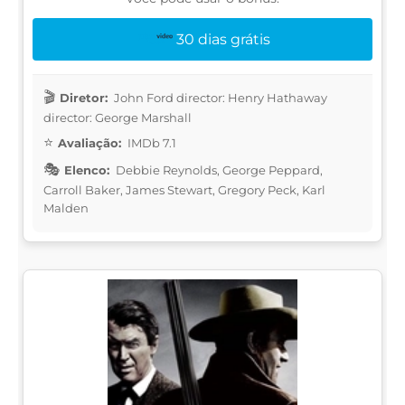
30 dias grátis
Diretor:
John Ford director: Henry Hathaway
director: George Marshall
Avaliação:
IMDb 7.1
Elenco:
Debbie Reynolds, George Peppard,
Carroll Baker, James Stewart, Gregory Peck, Karl
Malden