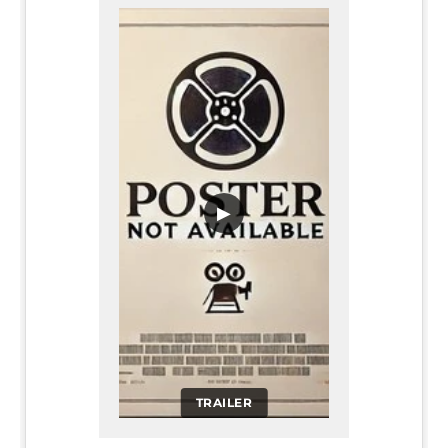
▶
TRAILER