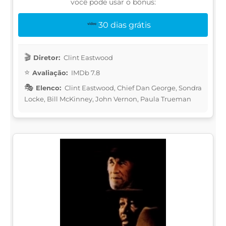
você pode usar o bônus:
30 dias grátis
Diretor:
Clint Eastwood
Avaliação:
IMDb 7.8
Elenco:
Clint Eastwood, Chief Dan George, Sondra
Locke, Bill McKinney, John Vernon, Paula Trueman