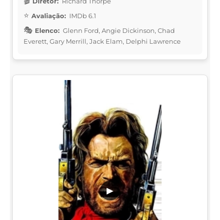
Diretor:
Richard Thorpe
Avaliação:
IMDb 6.1
Elenco:
Glenn Ford, Angie Dickinson, Chad
Everett, Gary Merrill, Jack Elam, Delphi Lawrence
▶