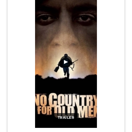
▶
TRAILER