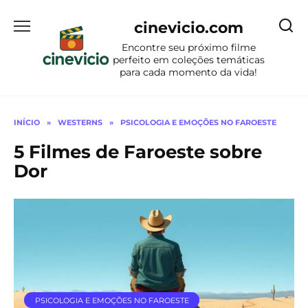
Ir
para
cinevicio.com
o
Encontre seu próximo filme
conteúdo
perfeito em coleções temáticas
para cada momento da vida!
INÍCIO
»
WESTERNS
»
PSICOLOGIA E EMOÇÕES NO FAROESTE
5 Filmes de Faroeste sobre
Dor
PSICOLOGIA E EMOÇÕES NO FAROESTE