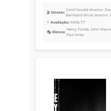
Gerd Oswald director: Darr
Diretor:
Bernhard Wicki director:
Avaliação:
IMDb 7.7
Henry Fonda, John Wayne,
Elenco:
Paul Anka