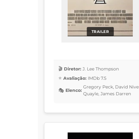
TRAILER
Diretor:
J. Lee Thompson
Avaliação:
IMDb 7.5
Gregory Peck, David Nive
Elenco:
Quayle, James Darren