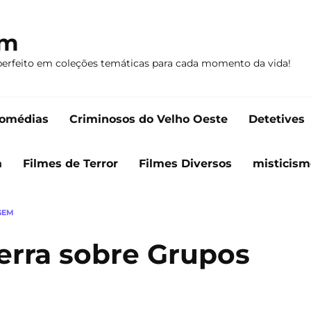
om
perfeito em coleções temáticas para cada momento da vida!
omédias
Criminosos do Velho Oeste
Detetives
a
Filmes de Terror
Filmes Diversos
misticism
GEM
erra sobre Grupos