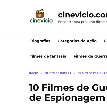
Ir
para
cinevicio.c
o
conteúdo
Encontre seu próximo filme 
Biografias
Categorias de Ação
C
filmes de fantasia
Filmes de Guerr
INÍCIO
»
FILMES DE GUERRA
»
FILMES DE ESPIONA
10 Filmes de Gu
de Espionagem