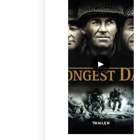
▶
TRAILER