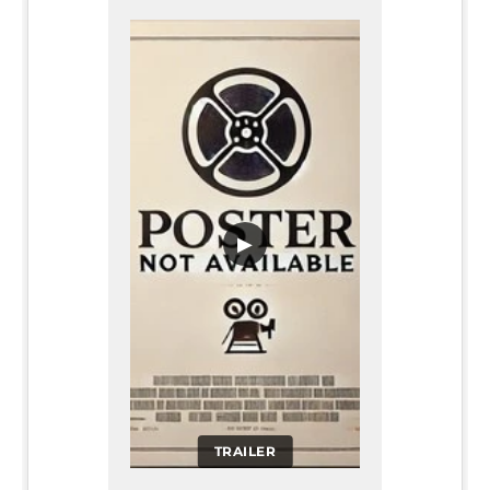
▶
TRAILER