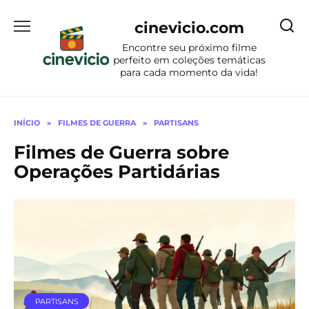
Ir
para
cinevicio.com
o
Encontre seu próximo filme
conteúdo
perfeito em coleções temáticas
para cada momento da vida!
INÍCIO
»
FILMES DE GUERRA
»
PARTISANS
Filmes de Guerra sobre
Operações Partidárias
PARTISANS