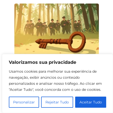
Valorizamos sua privacidade
Filmes sobre Heróis Partidários: Uma
Usamos cookies para melhorar sua experiência de
Jornada de Coragem e Resistência
navegação, exibir anúncios ou conteúdo
0
79
personalizados e analisar nosso tráfego. Ao clicar em
"Aceitar Tudo", você concorda com o uso de cookies.
Personalizar
Rejeitar Tudo
Aceitar Tudo