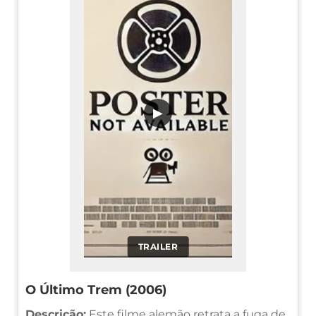
▶
TRAILER
O Último Trem (2006)
Descrição:
Este filme alemão retrata a fuga de