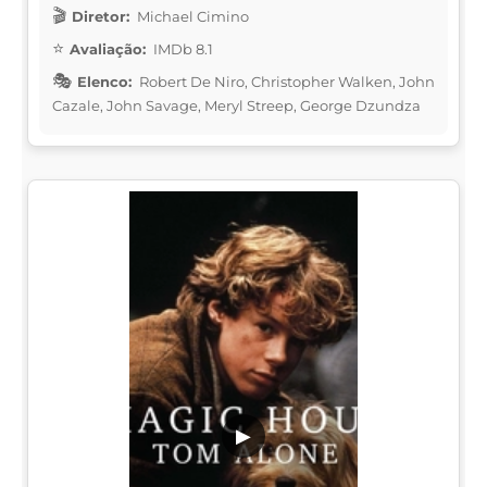
Diretor:
Michael Cimino
Avaliação:
IMDb 8.1
Elenco:
Robert De Niro, Christopher Walken, John
Cazale, John Savage, Meryl Streep, George Dzundza
▶