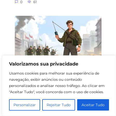
0
61
Valorizamos sua privacidade
Usamos cookies para melhorar sua experiência de
navegação, exibir anúncios ou conteúdo
Filmes de Guerra sobre Partisans e
personalizados e analisar nosso tráfego. Ao clicar em
Radiotelegrafistas
"Aceitar Tudo", você concorda com o uso de cookies.
0
61
Personalizar
Rejeitar Tudo
Aceitar Tudo