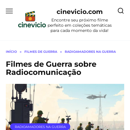
Ir
para
cinevicio.com
o
Encontre seu próximo filme
conteúdo
perfeito em coleções temáticas
para cada momento da vida!
INÍCIO
»
FILMES DE GUERRA
»
RADIOAMADORES NA GUERRA
Filmes de Guerra sobre
Radiocomunicação
RADIOAMADORES NA GUERRA