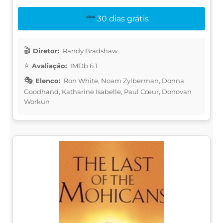
30 dias grátis
Diretor:
Randy Bradshaw
Avaliação:
IMDb 6.1
Elenco:
Ron White, Noam Zylberman, Donna
Goodhand, Katharine Isabelle, Paul Cœur, Donovan
Workun