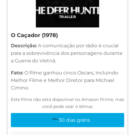
TRAILER
O Caçador (1978)
Descrição:
A comunicação por rádio é crucial
para a sobrevivência dos personagens durante
a Guerra do Vietnã.
Fato:
O filme ganhou cinco Oscars, incluindo
Melhor Filme e Melhor Diretor para Michael
Cimino.
Este filme não está disponível no Amazon Prime, mas
você pode usar o bônus:
30 dias grátis