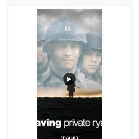
▶
TRAILER