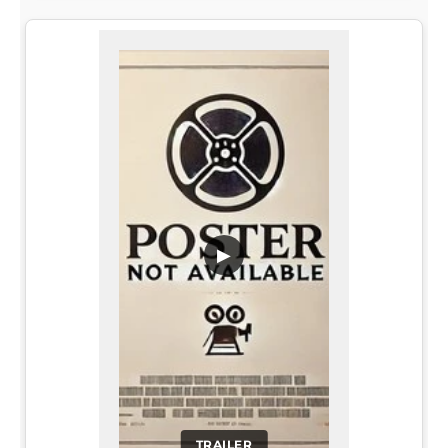
▶
TRAILER