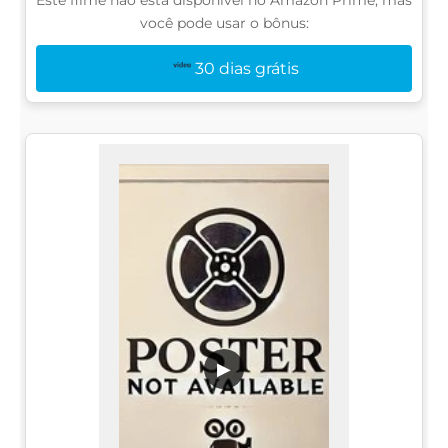
você pode usar o bônus:
30 dias grátis
▶