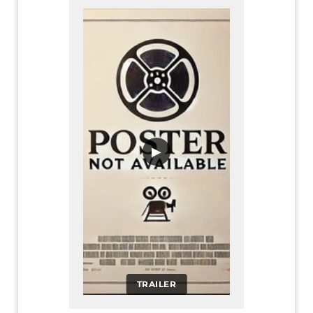
▶
TRAILER