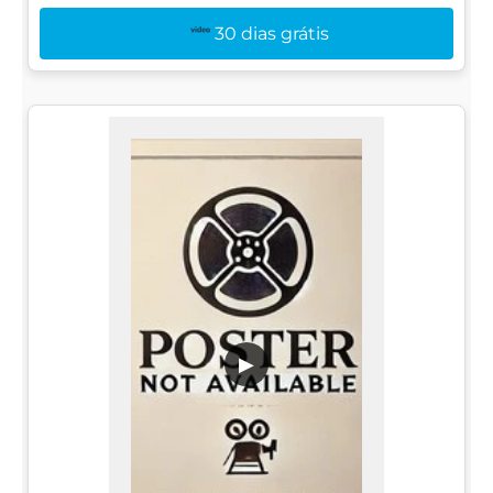
30 dias grátis
▶