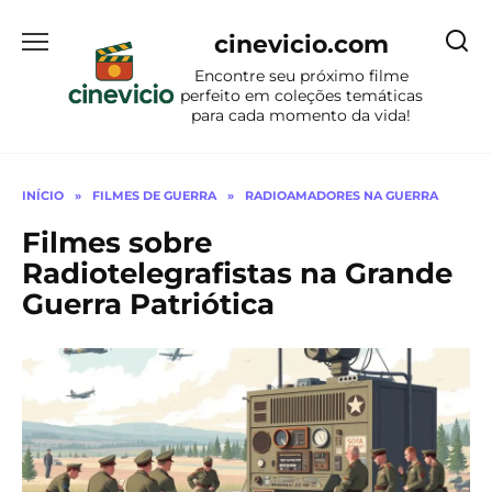
Ir
para
cinevicio.com
o
Encontre seu próximo filme
conteúdo
perfeito em coleções temáticas
para cada momento da vida!
INÍCIO
»
FILMES DE GUERRA
»
RADIOAMADORES NA GUERRA
Filmes sobre
Radiotelegrafistas na Grande
Guerra Patriótica