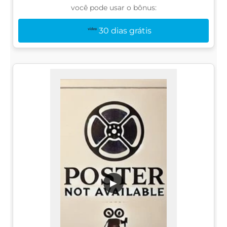
você pode usar o bônus:
30 dias grátis
▶