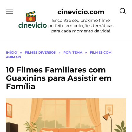
Ir
para
cinevicio.com
o
Encontre seu próximo filme
conteúdo
perfeito em coleções temáticas
para cada momento da vida!
INÍCIO
»
FILMES DIVERSOS
»
POR_TEMA
»
FILMES COM
ANIMAIS
10 Filmes Familiares com
Guaxinins para Assistir em
Família