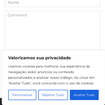
Name
Comment
Valorizamos sua privacidade
Save my name, email, and website in this browser for the
Usamos cookies para melhorar sua experiência de
next time I comment.
navegação, exibir anúncios ou conteúdo
personalizados e analisar nosso tráfego. Ao clicar em
"Aceitar Tudo", você concorda com o uso de cookies.
Personalizar
Rejeitar Tudo
Aceitar Tudo