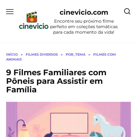
Ir
para
cinevicio.com
o
Encontre seu próximo filme
conteúdo
perfeito em coleções temáticas
para cada momento da vida!
INÍCIO
»
FILMES DIVERSOS
»
POR_TEMA
»
FILMES COM
ANIMAIS
9 Filmes Familiares com
Pôneis para Assistir em
Família