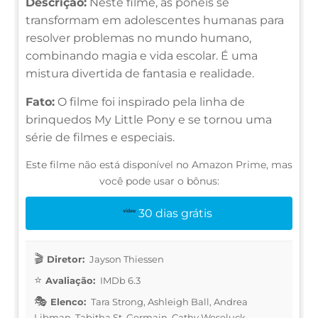
Descrição:
Neste filme, as pôneis se
transformam em adolescentes humanas para
resolver problemas no mundo humano,
combinando magia e vida escolar. É uma
mistura divertida de fantasia e realidade.
Fato:
O filme foi inspirado pela linha de
brinquedos My Little Pony e se tornou uma
série de filmes e especiais.
Este filme não está disponível no Amazon Prime, mas
você pode usar o bônus:
30 dias grátis
Diretor:
Jayson Thiessen
Avaliação:
IMDb 6.3
Elenco:
Tara Strong, Ashleigh Ball, Andrea
Libman, Tabitha St. Germain, Cathy Weseluck,