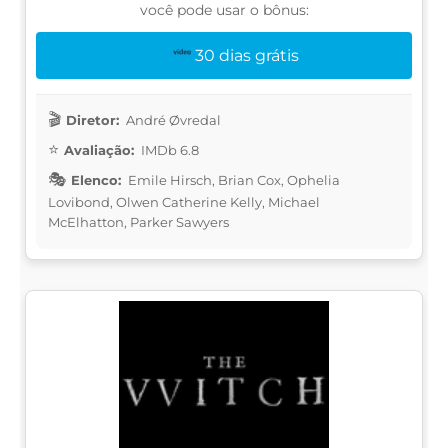
você pode usar o bônus:
30 dias grátis
Diretor:
André Øvredal
Avaliação:
IMDb 6.8
Elenco:
Emile Hirsch, Brian Cox, Ophelia
Lovibond, Olwen Catherine Kelly, Michael
McElhatton, Parker Sawyers