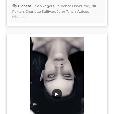
Elenco:
Kevin Zegers, Laurence Fishburne, Bill
Paxton, Charlotte Sullivan, John Tench, Atticus
Mitchell
▶