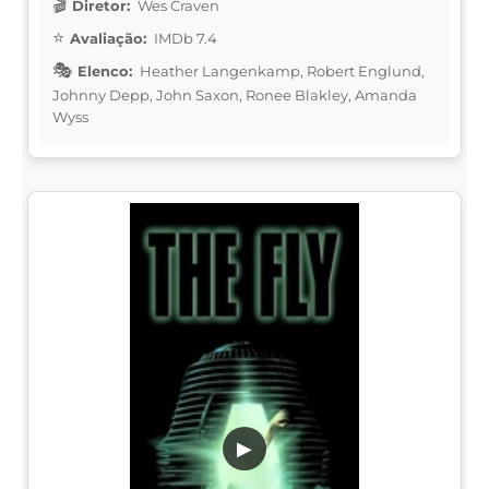
Diretor:
Wes Craven
Avaliação:
IMDb 7.4
Elenco:
Heather Langenkamp, Robert Englund,
Johnny Depp, John Saxon, Ronee Blakley, Amanda
Wyss
▶