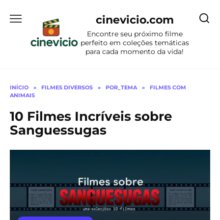
Ir
para
cinevicio.com
o
Encontre seu próximo filme
conteúdo
perfeito em coleções temáticas
para cada momento da vida!
INÍCIO
»
FILMES DIVERSOS
»
POR_TEMA
»
FILMES COM
ANIMAIS
10 Filmes Incríveis sobre
Sanguessugas