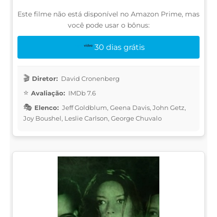
Este filme não está disponível no Amazon Prime, mas
você pode usar o bônus:
30 dias grátis
Diretor:
David Cronenberg
Avaliação:
IMDb 7.6
Elenco:
Jeff Goldblum, Geena Davis, John Getz,
Joy Boushel, Leslie Carlson, George Chuvalo