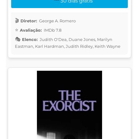
30 dias grátis
Diretor:
George A. Romero
Avaliação:
IMDb 7.8
Elenco:
Judith O'Dea, Duane Jones, Marilyn
Eastman, Karl Hardman, Judith Ridley, Keith Wayne