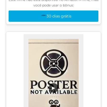
você pode usar o bônus:
30 dias grátis
▶