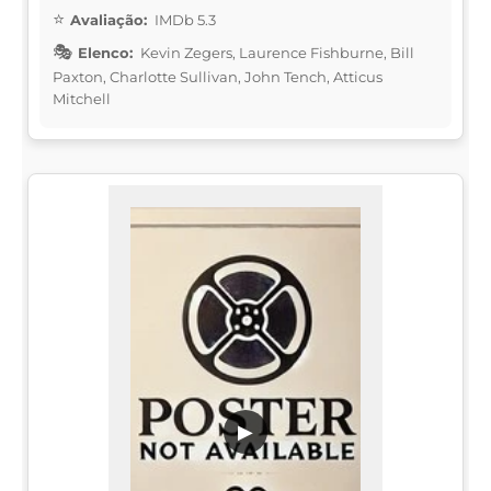
Avaliação:
IMDb 5.3
Elenco:
Kevin Zegers, Laurence Fishburne, Bill
Paxton, Charlotte Sullivan, John Tench, Atticus
Mitchell
▶