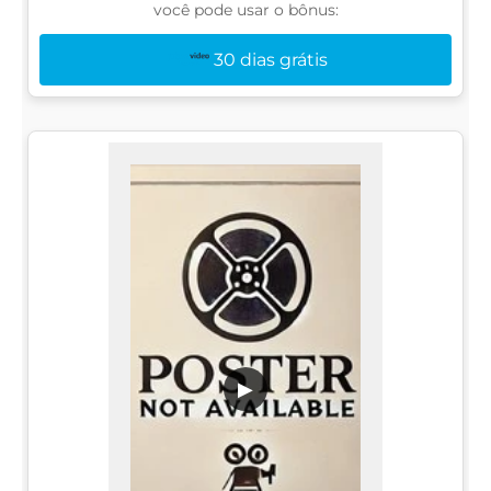
você pode usar o bônus:
30 dias grátis
▶