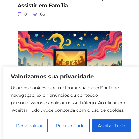
Assistir em Família
0
66
Valorizamos sua privacidade
Usamos cookies para melhorar sua experiência de
navegação, exibir anúncios ou conteúdo
personalizados e analisar nosso tráfego. Ao clicar em
Filmes Familiares com Porquinhos:
"Aceitar Tudo", você concorda com o uso de cookies.
Uma Jornada Divertida e Educativa
0
109
Personalizar
Rejeitar Tudo
Aceitar Tudo