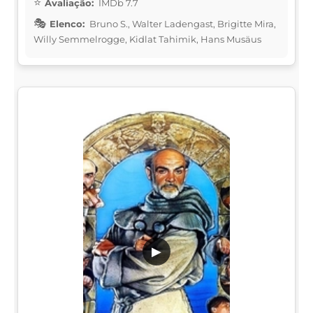
Avaliação:
IMDb 7.7
Elenco:
Bruno S., Walter Ladengast, Brigitte Mira,
Willy Semmelrogge, Kidlat Tahimik, Hans Musäus
▶