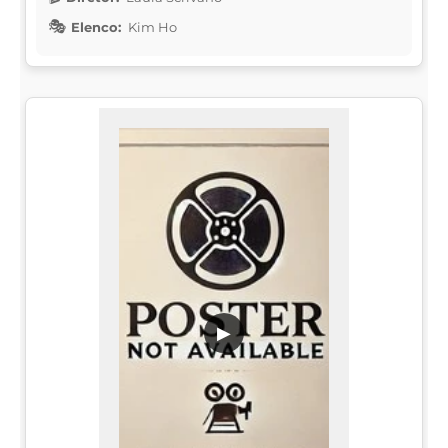
Elenco:
Kim Ho
▶