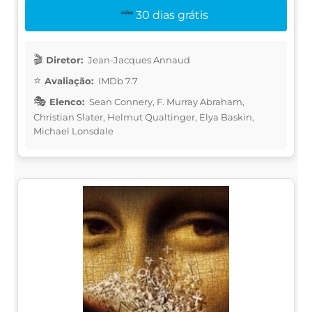
30 dias grátis
Diretor:
Jean-Jacques Annaud
Avaliação:
IMDb 7.7
Elenco:
Sean Connery, F. Murray Abraham,
Christian Slater, Helmut Qualtinger, Elya Baskin,
Michael Lonsdale