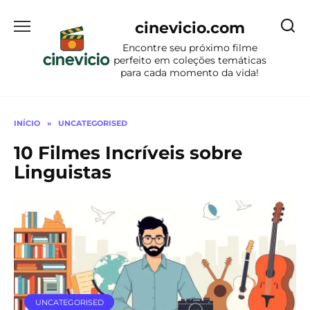
Ir
para
cinevicio.com
o
Encontre seu próximo filme
conteúdo
perfeito em coleções temáticas
para cada momento da vida!
INÍCIO
»
UNCATEGORISED
10 Filmes Incríveis sobre
Linguistas
UNCATEGORISED