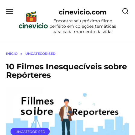
Ir
para
cinevicio.com
o
Encontre seu próximo filme
conteúdo
perfeito em coleções temáticas
para cada momento da vida!
INÍCIO
»
UNCATEGORISED
10 Filmes Inesquecíveis sobre
Repórteres
UNCATEGORISED