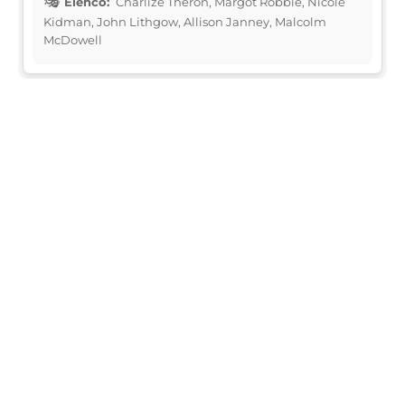
Elenco:
Charlize Theron, Margot Robbie, Nicole
Kidman, John Lithgow, Allison Janney, Malcolm
McDowell