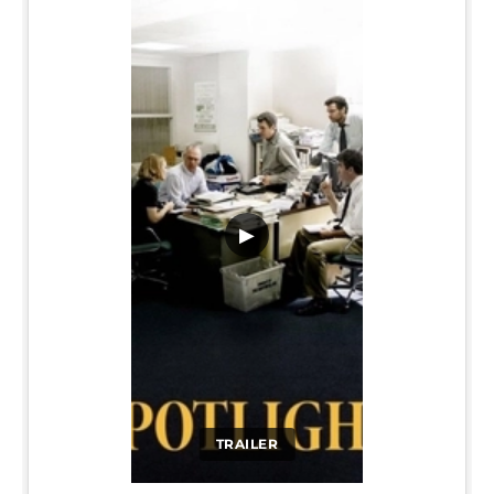
▶
TRAILER