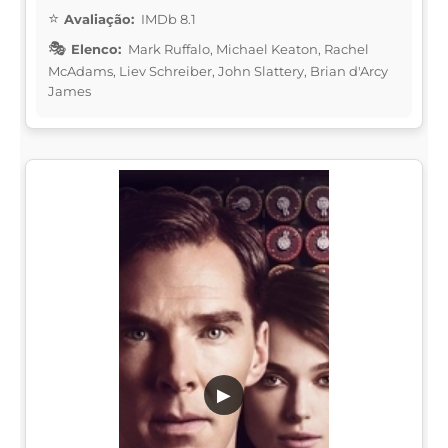
Avaliação:
IMDb 8.1
Elenco:
Mark Ruffalo, Michael Keaton, Rachel
McAdams, Liev Schreiber, John Slattery, Brian d'Arcy
James
▶