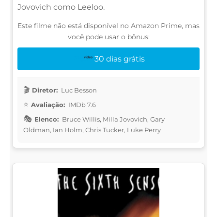
Jovovich como Leeloo.
Este filme não está disponível no Amazon Prime, mas
você pode usar o bônus:
30 dias grátis
Diretor:
Luc Besson
Avaliação:
IMDb 7.6
Elenco:
Bruce Willis, Milla Jovovich, Gary
Oldman, Ian Holm, Chris Tucker, Luke Perry