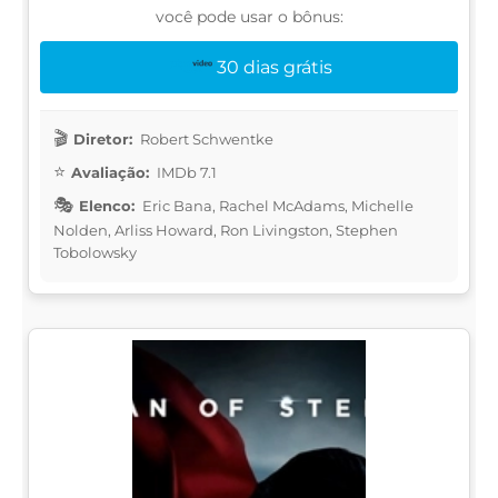
você pode usar o bônus:
30 dias grátis
Diretor:
Robert Schwentke
Avaliação:
IMDb 7.1
Elenco:
Eric Bana, Rachel McAdams, Michelle
Nolden, Arliss Howard, Ron Livingston, Stephen
Tobolowsky