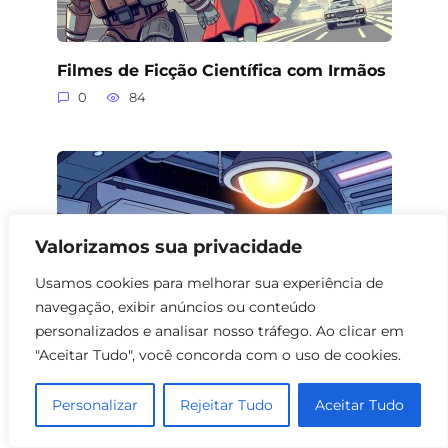
Filmes de Ficção Científica com Irmãos
0
84
Valorizamos sua privacidade
Usamos cookies para melhorar sua experiência de
navegação, exibir anúncios ou conteúdo
personalizados e analisar nosso tráfego. Ao clicar em
"Aceitar Tudo", você concorda com o uso de cookies.
Filmes de Ficção Científica com Irmãs
Personalizar
Rejeitar Tudo
Aceitar Tudo
Gêmeas