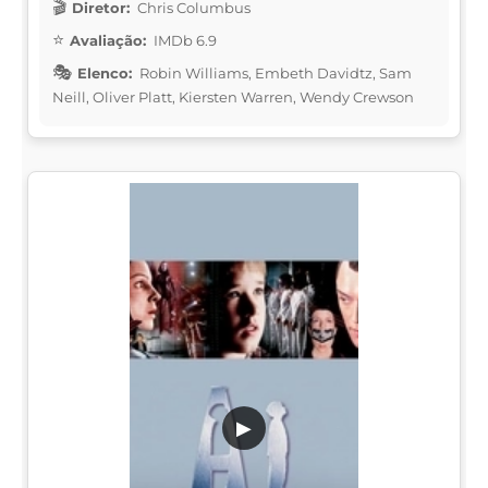
Diretor:
Chris Columbus
Avaliação:
IMDb 6.9
Elenco:
Robin Williams, Embeth Davidtz, Sam
Neill, Oliver Platt, Kiersten Warren, Wendy Crewson
▶