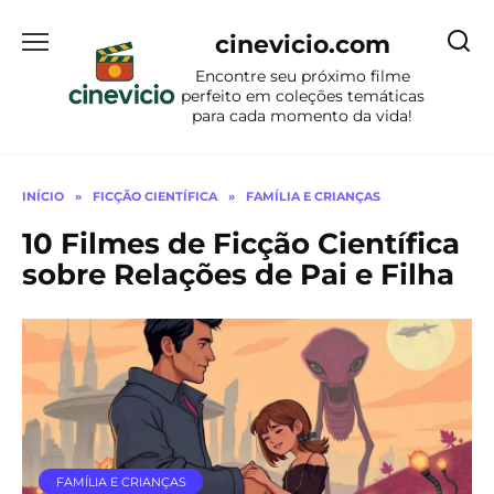
Ir
para
cinevicio.com
o
Encontre seu próximo filme
conteúdo
perfeito em coleções temáticas
para cada momento da vida!
INÍCIO
»
FICÇÃO CIENTÍFICA
»
FAMÍLIA E CRIANÇAS
10 Filmes de Ficção Científica
sobre Relações de Pai e Filha
FAMÍLIA E CRIANÇAS