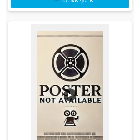
30 dias grátis
▶