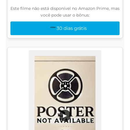
Este filme não está disponível no Amazon Prime, mas
você pode usar o bônus:
30 dias grátis
▶