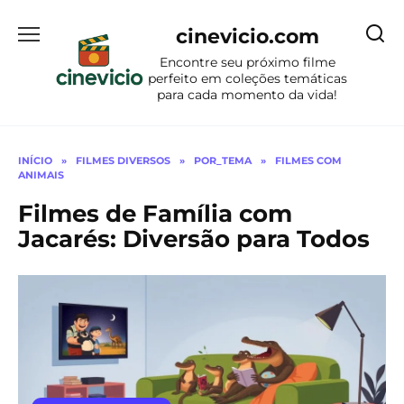
Ir
para
cinevicio.com
o
Encontre seu próximo filme
conteúdo
perfeito em coleções temáticas
para cada momento da vida!
INÍCIO
»
FILMES DIVERSOS
»
POR_TEMA
»
FILMES COM
ANIMAIS
Filmes de Família com
Jacarés: Diversão para Todos