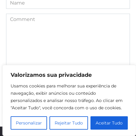
Name
Comment
Valorizamos sua privacidade
Save my name, email, and website in this browser for the
Usamos cookies para melhorar sua experiência de
next time I comment.
navegação, exibir anúncios ou conteúdo
personalizados e analisar nosso tráfego. Ao clicar em
"Aceitar Tudo", você concorda com o uso de cookies.
Personalizar
Rejeitar Tudo
Aceitar Tudo