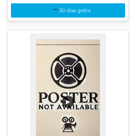
30 dias grátis
▶