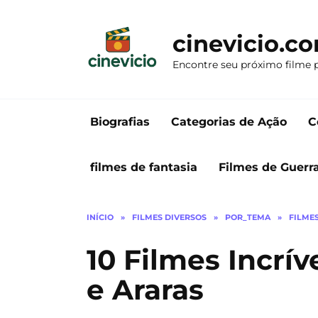
Ir
para
cinevicio.c
o
conteúdo
Encontre seu próximo filme 
Biografias
Categorias de Ação
C
filmes de fantasia
Filmes de Guerr
INÍCIO
»
FILMES DIVERSOS
»
POR_TEMA
»
FILME
10 Filmes Incrí
e Araras