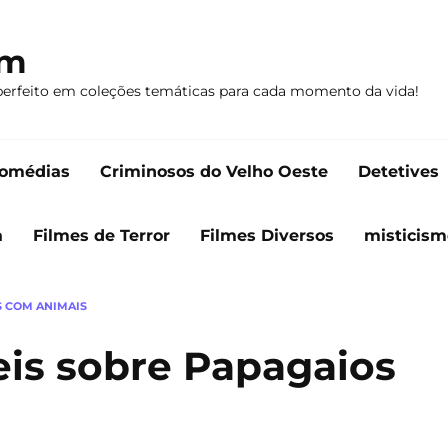
om
perfeito em coleções temáticas para cada momento da vida!
omédias
Criminosos do Velho Oeste
Detetives
a
Filmes de Terror
Filmes Diversos
misticism
S COM ANIMAIS
veis sobre Papagaios