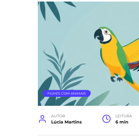
FILMES COM ANIMAIS
AUTOR
LEITURA
Lúcia Martins
6 min