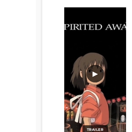
▶
TRAILER