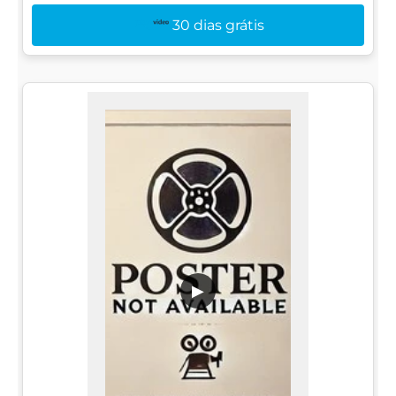
30 dias grátis
▶