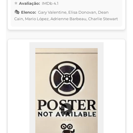
Avaliação:
IMDb 4.1
Elenco:
Gary Valentine, Elisa Donovan, Dean
Cain, Mario López, Adrienne Barbeau, Charlie Stewart
▶