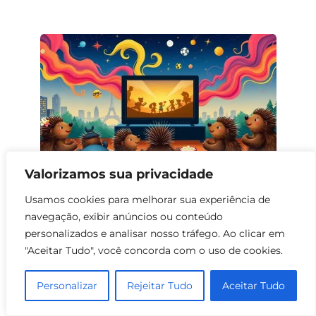
Valorizamos sua privacidade
Usamos cookies para melhorar sua experiência de
Filmes Familiares com Porquinhos:
navegação, exibir anúncios ou conteúdo
Uma Jornada Divertida e Educativa
personalizados e analisar nosso tráfego. Ao clicar em
0
109
"Aceitar Tudo", você concorda com o uso de cookies.
Personalizar
Rejeitar Tudo
Aceitar Tudo