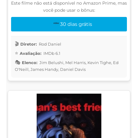
Este filme não está disponível no Amazon Prime, mas
você pode usar o bônus:
30 dias grátis
Diretor:
Rod Daniel
Avaliação:
IMDb 6.1
Elenco:
Jim Belushi, Mel Harris, Kevin Tighe, Ed
O'Neill, James Handy, Daniel Davis