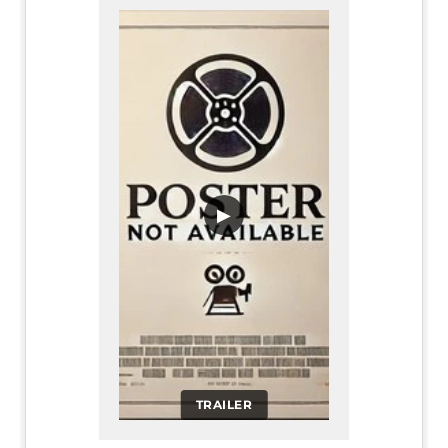
▶
TRAILER