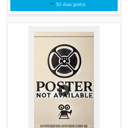
30 dias grátis
▶