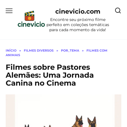
Ir
para
cinevicio.com
o
Encontre seu próximo filme
conteúdo
perfeito em coleções temáticas
para cada momento da vida!
INÍCIO
»
FILMES DIVERSOS
»
POR_TEMA
»
FILMES COM
ANIMAIS
Filmes sobre Pastores
Alemães: Uma Jornada
Canina no Cinema